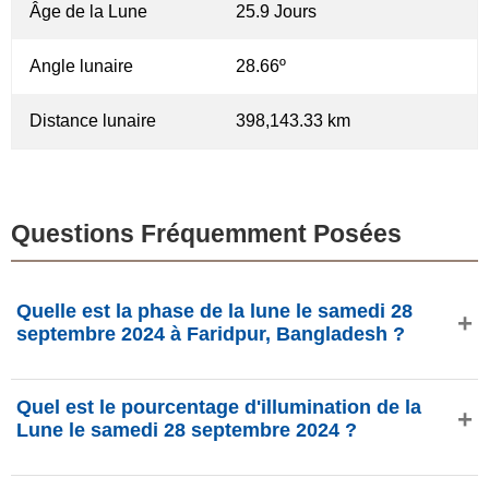
Âge de la Lune
25.9 Jours
Angle lunaire
28.66º
Distance lunaire
398,143.33 km
Questions Fréquemment Posées
Quelle est la phase de la lune le samedi 28
septembre 2024 à Faridpur, Bangladesh ?
Le samedi 28 septembre 2024 à Faridpur, Bangladesh, la
Quel est le pourcentage d'illumination de la
Lune est dans la phase Dernier croissant avec 14.16%
Lune le samedi 28 septembre 2024 ?
d'illumination, elle a 25.9 jours et se situe dans la
constellation Lion (♌). Données de phasesmoon.com.
L'illumination de la Lune le samedi 28 septembre 2024 est