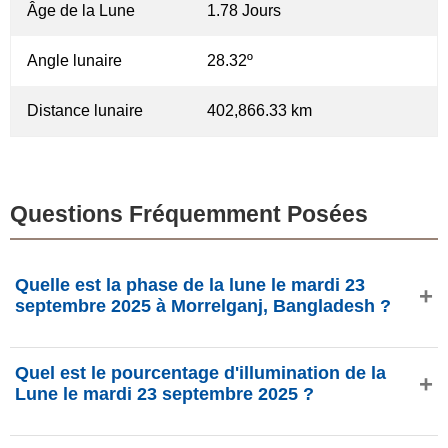
Âge de la Lune
1.78 Jours
Angle lunaire
28.32º
Distance lunaire
402,866.33 km
Questions Fréquemment Posées
Quelle est la phase de la lune le mardi 23
septembre 2025 à Morrelganj, Bangladesh ?
Le mardi 23 septembre 2025 à Morrelganj, Bangladesh, la
Quel est le pourcentage d'illumination de la
Lune est dans la phase Nouvelle Lune avec 3.55%
Lune le mardi 23 septembre 2025 ?
d'illumination, elle a 1.78 jours et se situe dans la
constellation Vierge (♍). Données de phasesmoon.com.
L'illumination de la Lune le mardi 23 septembre 2025 est