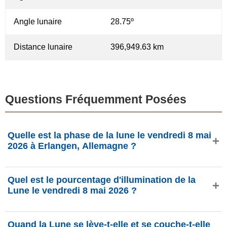
Angle lunaire
28.75º
Distance lunaire
396,949.63 km
Questions Fréquemment Posées
Quelle est la phase de la lune le vendredi 8 mai
2026 à Erlangen, Allemagne ?
Le vendredi 8 mai 2026 à Erlangen, Allemagne, la Lune
Quel est le pourcentage d'illumination de la
est dans la phase Dernier quartier avec 59.52%
Lune le vendredi 8 mai 2026 ?
d'illumination, elle a 21.25 jours et se situe dans la
constellation Capricorne (♑). Données de
L'illumination de la Lune le vendredi 8 mai 2026 est de
phasesmoon.com.
Quand la Lune se lève-t-elle et se couche-t-elle