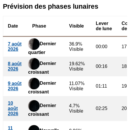
Prévision des phases lunaires
Lever
Cou
Date
Phase
Visible
de lune
de 
Dernier
7 août
36.9%
00:00
17:
2026
Visible
quartier
Dernier
8 août
19.62%
00:16
18:
2026
Visible
croissant
Dernier
9 août
11.07%
01:11
19:
2026
Visible
croissant
10
Dernier
4.7%
août
02:25
20:
Visible
2026
croissant
11