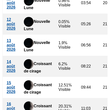
Nouvelle
0.96%
août
03:54
20:
Visible
2026
Lune
12
Nouvelle
0.05%
août
05:26
21:
Visible
2026
Lune
13
Nouvelle
1.9%
août
06:56
21:
Visible
2026
Lune
14
Croissant
6.2%
août
08:22
21:
Visible
2026
de cirage
15
Croissant
12.51%
août
09:44
21:
Visible
2026
de cirage
16
Croissant
20.31%
août
11:03
21: