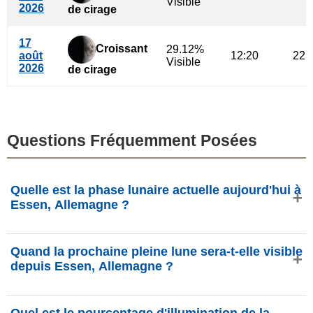
Visible
2026
de cirage
17
Croissant
29.12%
août
12:20
22:
Visible
2026
de cirage
Questions Fréquemment Posées
Quelle est la phase lunaire actuelle aujourd'hui à
Essen, Allemagne ?
Aujourd'hui, vendredi 7 août 2026 à Essen, Allemagne, la
Quand la prochaine pleine lune sera-t-elle visible
Lune est dans la phase
Dernier quartier
avec 36.9%
depuis Essen, Allemagne ?
d'illumination, elle a 23.39 jours et se situe dans la
constellation Taureau (♉). Données de phasesmoon.com.
La prochaine Pleine Lune aura lieu le jeudi 27 août 2026,