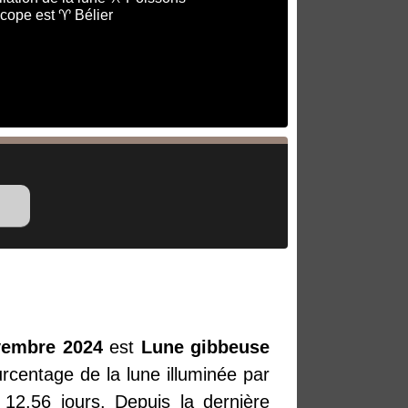
cope est ♈ Bélier
vembre 2024
est
Lune gibbeuse
rcentage de la lune illuminée par
12.56 jours. Depuis la dernière