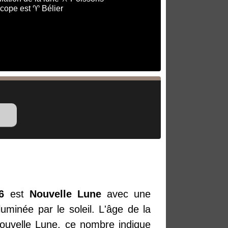
cope est ♈ Bélier
6
est
Nouvelle Lune
avec une
uminée par le soleil. L'âge de la
 Nouvelle Lune, ce nombre indique