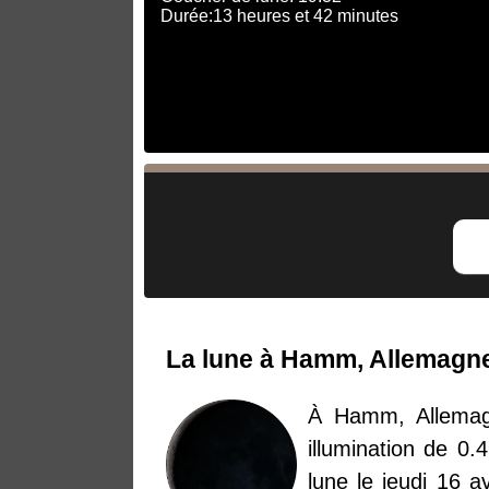
Durée:13 heures et 42 minutes
La lune à Hamm, Allemagne 
À Hamm, Allemag
illumination de 0.
lune le jeudi 16 a