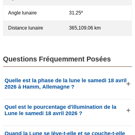
Angle lunaire
31.25º
Distance lunaire
365,109.06 km
Questions Fréquemment Posées
Quelle est la phase de la lune le samedi 18 avril
2026 à Hamm, Allemagne ?
Le samedi 18 avril 2026 à Hamm, Allemagne, la Lune est
Quel est le pourcentage d'illumination de la
dans la phase Nouvelle Lune avec 2.97% d'illumination,
Lune le samedi 18 avril 2026 ?
elle a 1.63 jours et se situe dans la constellation Bélier (♈).
Données de phasesmoon.com.
L'illumination de la Lune le samedi 18 avril 2026 est de
Quand la Lune se lève-t-elle et se couche-t-elle