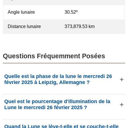
Angle lunaire
30.52º
Distance lunaire
373,879.53 km
Questions Fréquemment Posées
Quelle est la phase de la lune le mercredi 26
février 2025 à Leipzig, Allemagne ?
Le mercredi 26 février 2025 à Leipzig, Allemagne, la Lune
Quel est le pourcentage d'illumination de la
est dans la phase Nouvelle Lune avec 1.64%
Lune le mercredi 26 février 2025 ?
d'illumination, elle a 28.32 jours et se situe dans la
constellation Capricorne (♑). Données de
L'illumination de la Lune le mercredi 26 février 2025 est de
phasesmoon.com.
Quand la Lune se lève-t-elle et se couche-t-elle