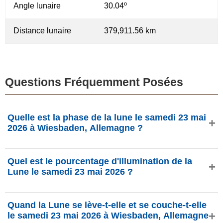
Angle lunaire
30.04º
Distance lunaire
379,911.56 km
Questions Fréquemment Posées
Quelle est la phase de la lune le samedi 23 mai
2026 à Wiesbaden, Allemagne ?
Le samedi 23 mai 2026 à Wiesbaden, Allemagne, la Lune
Quel est le pourcentage d'illumination de la
est dans la phase Premier quartier avec 54.79%
Lune le samedi 23 mai 2026 ?
d'illumination, elle a 7.83 jours et se situe dans la
constellation Lion (♌). Données de phasesmoon.com.
L'illumination de la Lune le samedi 23 mai 2026 est de
Quand la Lune se lève-t-elle et se couche-t-elle
54.79%, selon phasesmoon.com.
le samedi 23 mai 2026 à Wiesbaden, Allemagne