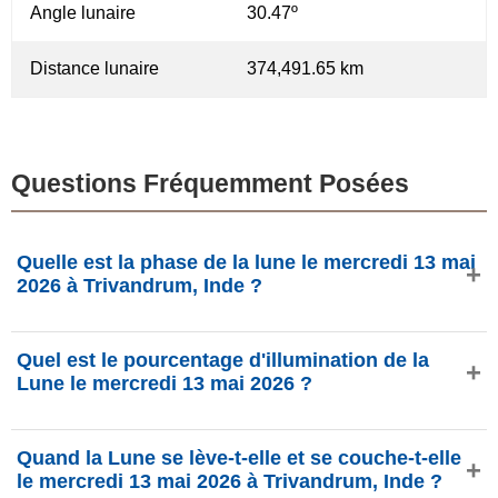
Angle lunaire
30.47º
Distance lunaire
374,491.65 km
Questions Fréquemment Posées
Quelle est la phase de la lune le mercredi 13 mai
2026 à Trivandrum, Inde ?
Le mercredi 13 mai 2026 à Trivandrum, Inde, la Lune est
Quel est le pourcentage d'illumination de la
dans la phase Dernier croissant avec 13% d'illumination,
Lune le mercredi 13 mai 2026 ?
elle a 26.06 jours et se situe dans la constellation Poissons
(♓). Données de phasesmoon.com.
L'illumination de la Lune le mercredi 13 mai 2026 est de
Quand la Lune se lève-t-elle et se couche-t-elle
13%, selon phasesmoon.com.
le mercredi 13 mai 2026 à Trivandrum, Inde ?