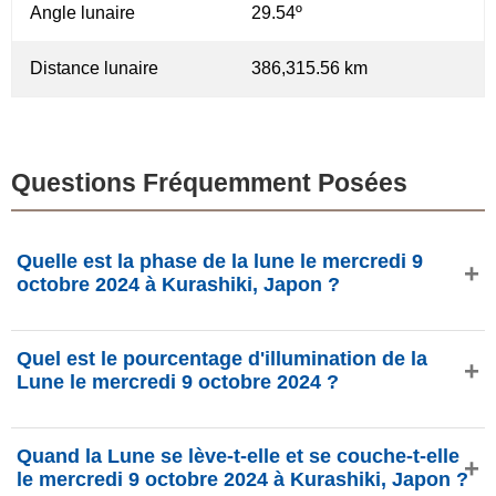
Angle lunaire
29.54º
Distance lunaire
386,315.56 km
Questions Fréquemment Posées
Quelle est la phase de la lune le mercredi 9
octobre 2024 à Kurashiki, Japon ?
Le mercredi 9 octobre 2024 à Kurashiki, Japon, la Lune est
Quel est le pourcentage d'illumination de la
dans la phase Premier quartier avec 38.04% d'illumination,
Lune le mercredi 9 octobre 2024 ?
elle a 6.25 jours et se situe dans la constellation Sagittaire
(♐). Données de phasesmoon.com.
L'illumination de la Lune le mercredi 9 octobre 2024 est de
Quand la Lune se lève-t-elle et se couche-t-elle
38.04%, selon phasesmoon.com.
le mercredi 9 octobre 2024 à Kurashiki, Japon ?