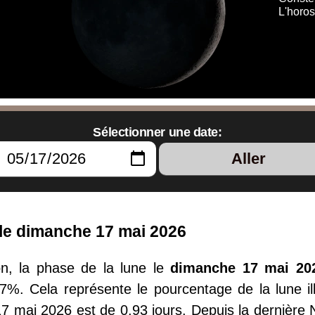
L'horo
Sélectionner une date:
Aller
le dimanche 17 mai 2026
, la phase de la lune le
dimanche 17 mai 20
97%. Cela représente le pourcentage de la lune ill
7 mai 2026 est de 0.93 jours. Depuis la dernière