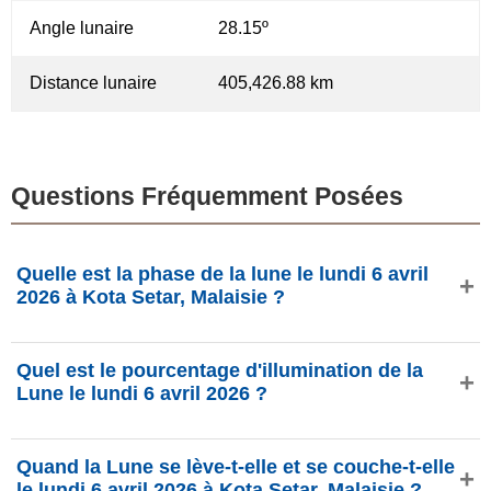
Angle lunaire
28.15º
Distance lunaire
405,426.88 km
Questions Fréquemment Posées
Quelle est la phase de la lune le lundi 6 avril
2026 à Kota Setar, Malaisie ?
Le lundi 6 avril 2026 à Kota Setar, Malaisie, la Lune est
Quel est le pourcentage d'illumination de la
dans la phase Gibbeuse décroissante avec 81.19%
Lune le lundi 6 avril 2026 ?
d'illumination, elle a 18.98 jours et se situe dans la
constellation Ophiuchus (⛎). Données de
L'illumination de la Lune le lundi 6 avril 2026 est de
phasesmoon.com.
Quand la Lune se lève-t-elle et se couche-t-elle
81.19%, selon phasesmoon.com.
le lundi 6 avril 2026 à Kota Setar, Malaisie ?