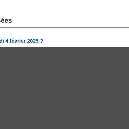
sées
di 4 février 2025 ?
phase Premier quartier avec 46.25% d'illumination, elle a 7.03 jo
n de la Lune le mardi 4 février 2025 ?
r 2025 est de 46.25%, selon phasesmoon.com.
uche-t-elle le mardi 4 février 2025 ?
 09:41 et se couche à 00:00 (UTC), selon phasesmoon.com.
© 2018 Copyright mDawod ,Inc, All rights reserved. S3
Privacy Policy
Languages
English
العربية
Español
Français