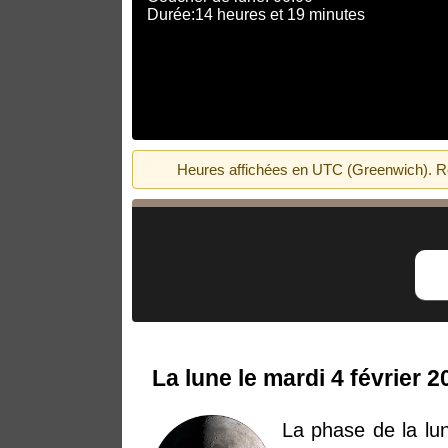
Durée:14 heures et 19 minutes
Heures affichées en UTC (Greenwich). Rech
La lune le mardi 4 février 2
La phase de la lu