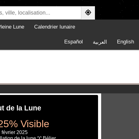
leine Lune
Calendrier lunaire
Español
English
العربية
ut de la Lune
25% Visible
 février 2025
lation de la lune ♈ Bélier