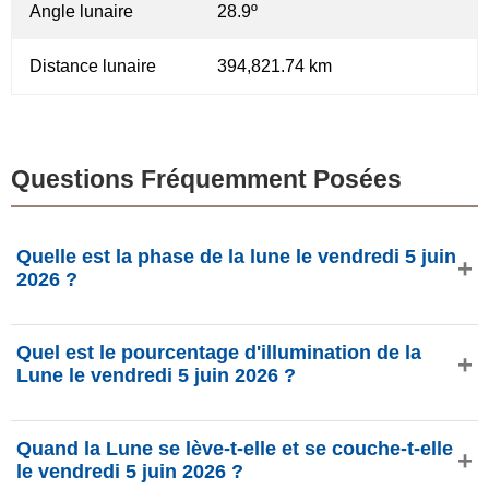
Angle lunaire
28.9º
Distance lunaire
394,821.74 km
Questions Fréquemment Posées
Quelle est la phase de la lune le vendredi 5 juin
2026 ?
Le vendredi 5 juin 2026, la Lune est dans la phase
Quel est le pourcentage d'illumination de la
Gibbeuse décroissante avec 73.49% d'illumination, elle a
Lune le vendredi 5 juin 2026 ?
19.85 jours et se situe dans la constellation Capricorne
(♑). Données de phasesmoon.com.
L'illumination de la Lune le vendredi 5 juin 2026 est de
Quand la Lune se lève-t-elle et se couche-t-elle
73.49%, selon phasesmoon.com.
le vendredi 5 juin 2026 ?