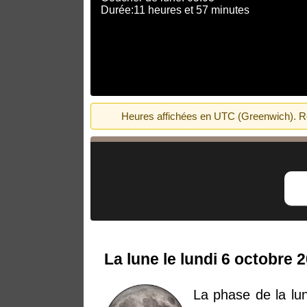
Durée:11 heures et 57 minutes
Heures affichées en UTC (Greenwich). Rech
La lune le lundi 6 octobre 
La phase de la lu