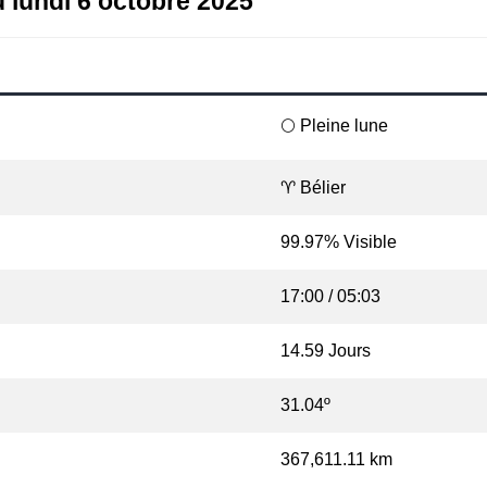
u lundi 6 octobre 2025
🌕 Pleine lune
♈ Bélier
99.97% Visible
17:00 / 05:03
14.59 Jours
31.04º
367,611.11 km