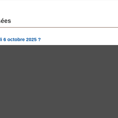
sées
di 6 octobre 2025 ?
 phase Pleine lune avec 99.97% d'illumination, elle a 14.59 jour
on de la Lune le lundi 6 octobre 2025 ?
re 2025 est de 99.97%, selon phasesmoon.com.
uche-t-elle le lundi 6 octobre 2025 ?
 17:00 et se couche à 05:03 (UTC), selon phasesmoon.com.
© 2018 Copyright mDawod ,Inc, All rights reserved. S3
Privacy Policy
Languages
English
العربية
Español
Français