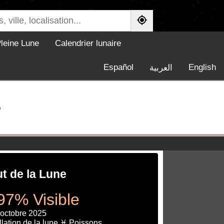
leine Lune
Calendrier lunaire
Español
English
العربية
5
ut de la Lune
97% Visible
 octobre 2025
lation de la lune ♓ Poissons