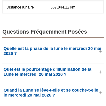
Distance lunaire
367,844.12 km
Questions Fréquemment Posées
Quelle est la phase de la lune le mercredi 20 mai
2026 ?
Le mercredi 20 mai 2026, la Lune est dans la phase
Quel est le pourcentage d'illumination de la
Croissant de cirage avec 23.73% d'illumination, elle a 4.78
Lune le mercredi 20 mai 2026 ?
jours et se situe dans la constellation Cancer (♋). Données
de phasesmoon.com.
L'illumination de la Lune le mercredi 20 mai 2026 est de
Quand la Lune se lève-t-elle et se couche-t-elle
23.73%, selon phasesmoon.com.
le mercredi 20 mai 2026 ?