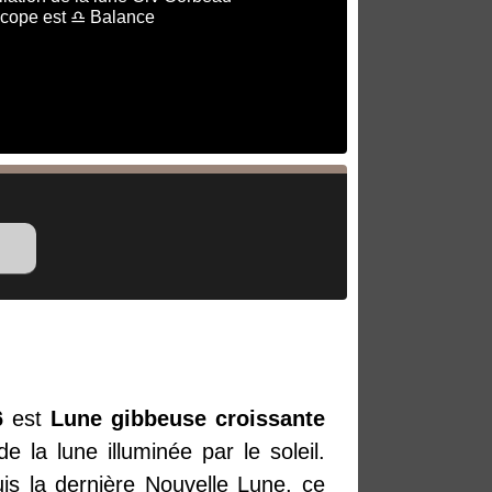
scope est ♎ Balance
6
est
Lune gibbeuse croissante
 la lune illuminée par le soleil.
is la dernière Nouvelle Lune, ce