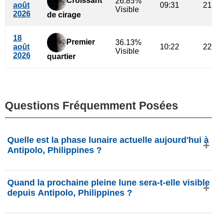
Croissant
26.85%
août
09:31
21:
Visible
2026
de cirage
18
Premier
36.13%
août
10:22
22:
Visible
2026
quartier
Questions Fréquemment Posées
Quelle est la phase lunaire actuelle aujourd'hui à
Antipolo, Philippines ?
Aujourd'hui, samedi 8 août 2026 à Antipolo, Philippines, la
Quand la prochaine pleine lune sera-t-elle visible
Lune est dans la phase
Dernier croissant
avec 23.83%
depuis Antipolo, Philippines ?
d'illumination, elle a 24.74 jours et se situe dans la
constellation Cocher (Aur). Données de phasesmoon.com.
La prochaine Pleine Lune aura lieu le jeudi 27 août 2026,