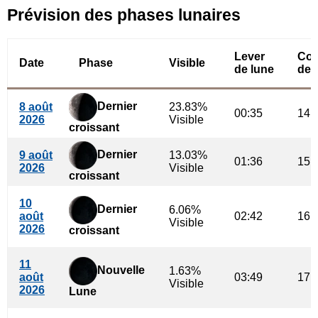
Prévision des phases lunaires
Lever
Cou
Date
Phase
Visible
de lune
de 
Dernier
8 août
23.83%
00:35
14:
2026
Visible
croissant
Dernier
9 août
13.03%
01:36
15:
2026
Visible
croissant
10
Dernier
6.06%
août
02:42
16:
Visible
2026
croissant
11
Nouvelle
1.63%
août
03:49
17:
Visible
2026
Lune