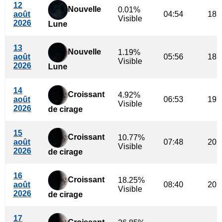
12
Nouvelle
0.01%
août
04:54
18:
Visible
2026
Lune
13
Nouvelle
1.19%
août
05:56
18:
Visible
2026
Lune
14
Croissant
4.92%
août
06:53
19:
Visible
2026
de cirage
15
Croissant
10.77%
août
07:48
20:
Visible
2026
de cirage
16
Croissant
18.25%
août
08:40
20:
Visible
2026
de cirage
17