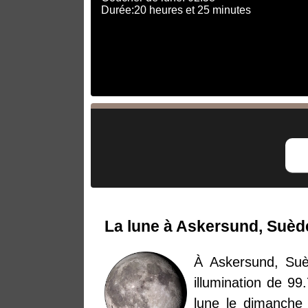
Durée:20 heures et 25 minutes
La lune à Askersund, Suèd
À Askersund, Suè
illumination de 99
lune le dimanche