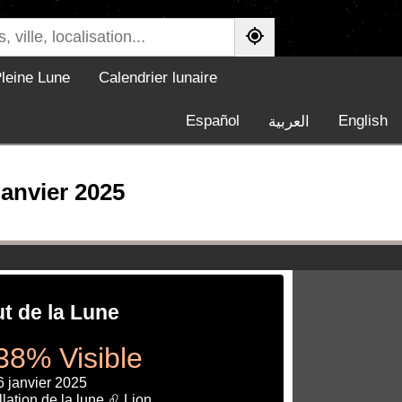
leine Lune
Calendrier lunaire
Español
English
العربية
janvier 2025
ut de la Lune
38% Visible
6 janvier 2025
lation de la lune ♌ Lion