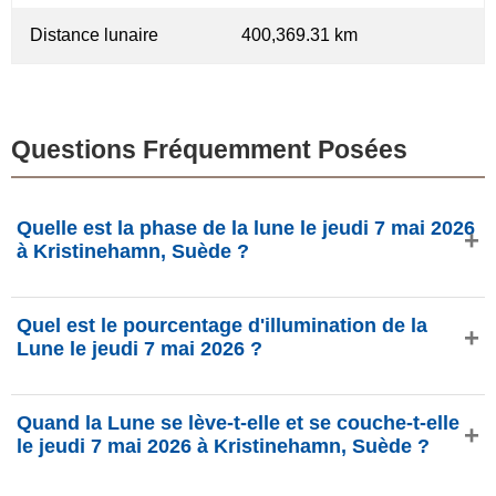
Distance lunaire
400,369.31 km
Questions Fréquemment Posées
Quelle est la phase de la lune le jeudi 7 mai 2026
à Kristinehamn, Suède ?
Le jeudi 7 mai 2026 à Kristinehamn, Suède, la Lune est
Quel est le pourcentage d'illumination de la
dans la phase Dernier quartier avec 68.81% d'illumination,
Lune le jeudi 7 mai 2026 ?
elle a 20.34 jours et se situe dans la constellation
Sagittaire (♐). Données de phasesmoon.com.
L'illumination de la Lune le jeudi 7 mai 2026 est de
Quand la Lune se lève-t-elle et se couche-t-elle
68.81%, selon phasesmoon.com.
le jeudi 7 mai 2026 à Kristinehamn, Suède ?