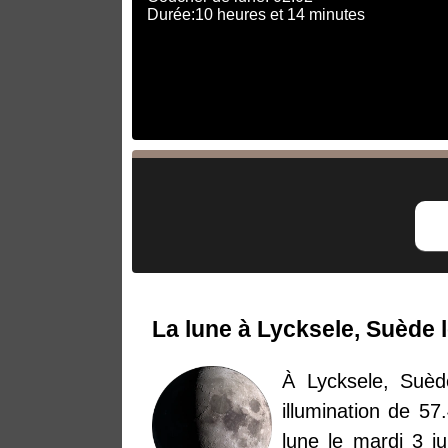
Durée:10 heures et 14 minutes
La lune à Lycksele, Suède l
À Lycksele, Suèd
illumination de 57
lune le mardi 3 j