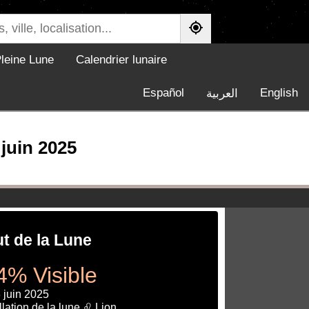
leine Lune
Calendrier lunaire
Español
English
العربية
 juin 2025
ut de la Lune
4% Visible
 juin 2025
lation de la lune ♌ Lion