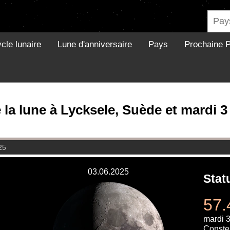
cle lunaire
Lune d'anniversaire
Pays
Prochaine P
la lune à Lycksele, Suède et mardi 3
25
03.06.2025
Stat
57.
mardi 3
Constel