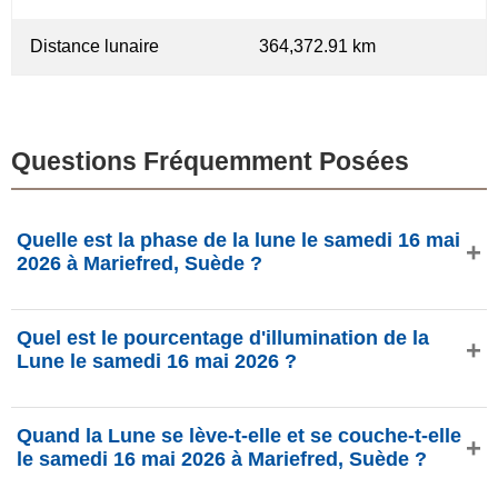
Distance lunaire
364,372.91 km
Questions Fréquemment Posées
Quelle est la phase de la lune le samedi 16 mai
2026 à Mariefred, Suède ?
Le samedi 16 mai 2026 à Mariefred, Suède, la Lune est
Quel est le pourcentage d'illumination de la
dans la phase Nouvelle Lune avec 0.01% d'illumination,
Lune le samedi 16 mai 2026 ?
elle a 0.1 jours et se situe dans la constellation Taureau
(♉). Données de phasesmoon.com.
L'illumination de la Lune le samedi 16 mai 2026 est de
Quand la Lune se lève-t-elle et se couche-t-elle
0.01%, selon phasesmoon.com.
le samedi 16 mai 2026 à Mariefred, Suède ?