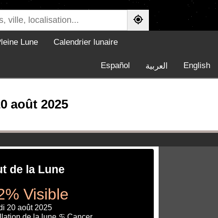
leine Lune
Calendrier lunaire
Español
English
العربية
20 août 2025
ut de la Lune
2% Visible
di 20 août 2025
lation de la lune ♋ Cancer