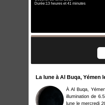
Durée:13 heures et 41 minutes
La lune à Al Buqa, Yémen l
À Al Buqa, Yémen,
illumination de 6.
lune le mercredi 2