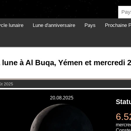
cle lunaire
Lune d'anniversaire
Pays
Prochaine P
 lune à Al Buqa, Yémen et mercredi 
ût 2025
20.08.2025
Stat
6.5
mercre
Constel