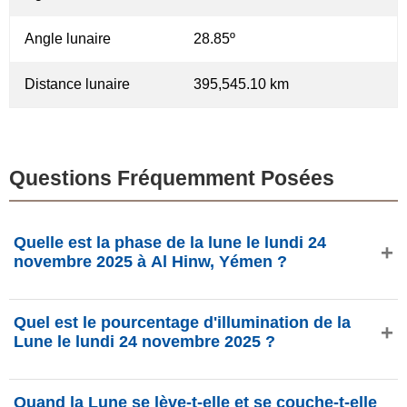
Angle lunaire
28.85º
Distance lunaire
395,545.10 km
Questions Fréquemment Posées
Quelle est la phase de la lune le lundi 24
novembre 2025 à Al Hinw, Yémen ?
Le lundi 24 novembre 2025 à Al Hinw, Yémen, la Lune est
Quel est le pourcentage d'illumination de la
dans la phase Croissant de cirage avec 18.13%
Lune le lundi 24 novembre 2025 ?
d'illumination, elle a 4.13 jours et se situe dans la
constellation Sagittaire (♐). Données de
L'illumination de la Lune le lundi 24 novembre 2025 est de
phasesmoon.com.
Quand la Lune se lève-t-elle et se couche-t-elle