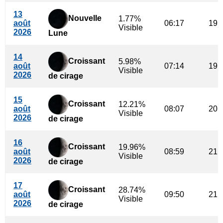
13
Nouvelle
1.77%
août
06:17
19:
Visible
2026
Lune
14
Croissant
5.98%
août
07:14
19:
Visible
2026
de cirage
15
Croissant
12.21%
août
08:07
20:
Visible
2026
de cirage
16
Croissant
19.96%
août
08:59
21:
Visible
2026
de cirage
17
Croissant
28.74%
août
09:50
21:
Visible
2026
de cirage