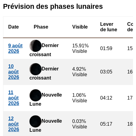
Prévision des phases lunaires
Lever
Cou
Date
Phase
Visible
de lune
de 
Dernier
9 août
15.91%
01:59
15:
2026
Visible
croissant
10
Dernier
4.92%
août
03:05
16:
Visible
2026
croissant
11
Nouvelle
1.06%
août
04:12
17:
Visible
2026
Lune
12
Nouvelle
0.03%
août
05:17
18:
Visible
2026
Lune