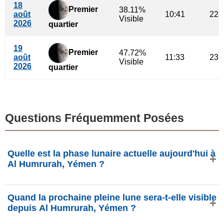
18
Premier
38.11%
août
10:41
22:
Visible
2026
quartier
19
Premier
47.72%
août
11:33
23:
Visible
2026
quartier
Questions Fréquemment Posées
Quelle est la phase lunaire actuelle aujourd'hui à
Al Humrurah, Yémen ?
Aujourd'hui, dimanche 9 août 2026 à Al Humrurah, Yémen,
Quand la prochaine pleine lune sera-t-elle visible
la Lune est dans la phase
Dernier croissant
avec 15.91%
depuis Al Humrurah, Yémen ?
d'illumination, elle a 25.67 jours et se situe dans la