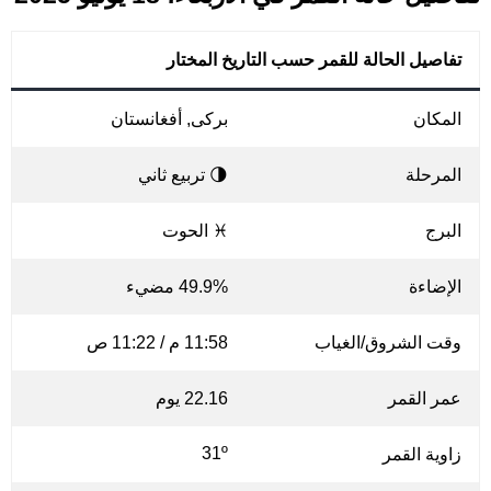
تفاصيل الحالة للقمر حسب التاريخ المختار
المكان
برکی, أفغانستان
المرحلة
🌗 تربيع ثاني
البرج
♓ الحوت
الإضاءة
49.9% مضيء
وقت الشروق/الغياب
11:58 م / 11:22 ص
عمر القمر
22.16 يوم
31º
زاوية القمر