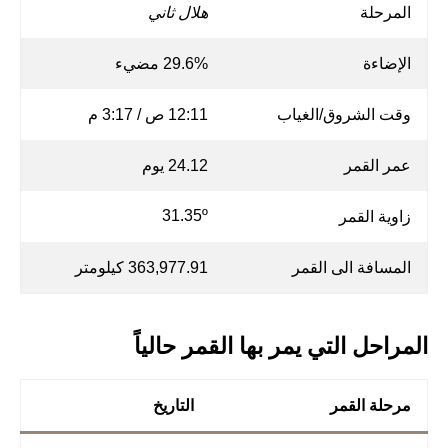
المرحلة
هلال ثاني
الإضاءة
29.6% مضيء
وقت الشروق/الغياب
12:11 ص / 3:17 م
عمر القمر
24.12 يوم
31.35º
زاوية القمر
المسافة الى القمر
363,977.91 كيلومتر
المراحل التي يمر بها القمر حالياً
مرحلة القمر
التاريخ