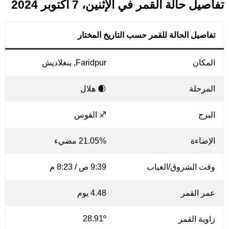
تفاصيل حالة القمر في الإثنين، 7 أكتوبر 2024
تفاصيل الحالة للقمر حسب التاريخ المختار
المكان
Faridpur, بنغلاديش
المرحلة
🌒 هلال
البرج
♐ القوس
الإضاءة
21.05% مضيء
وقت الشروق/الغياب
9:39 ص / 8:23 م
عمر القمر
4.48 يوم
28.91º
زاوية القمر