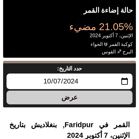
حالة إضاءة القمر
21.05% مضيء
الإثنين، 7 أكتوبر 2024
كوكبة القمر ⛎ الحواء
البرج ♐ القوس
حدد التاريخ:
عرض
القمر في Faridpur, بنغلاديش بتاريخ
الإثنين، 7 أكتوبر 2024