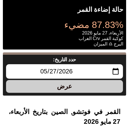
حالة إضاءة القمر
87.83% مضيء
الأربعاء، 27 مايو 2026
كوكبة القمر Crv الغراب
البرج ♎ الميزان
حدد التاريخ:
عرض
القمر في فوتشو, الصين بتاريخ الأربعاء،
27 مايو 2026