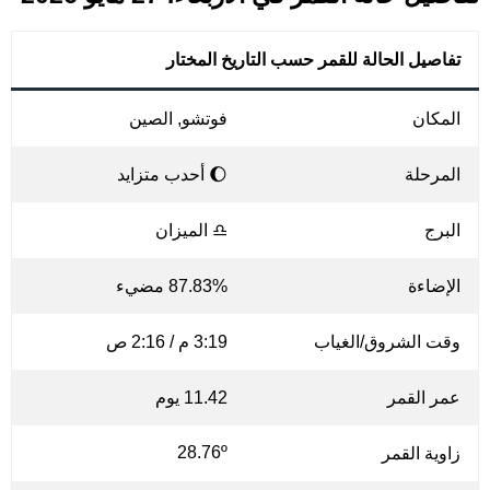
تفاصيل الحالة للقمر حسب التاريخ المختار
المكان
فوتشو, الصين
المرحلة
🌔 أحدب متزايد
البرج
♎ الميزان
الإضاءة
87.83% مضيء
وقت الشروق/الغياب
3:19 م / 2:16 ص
عمر القمر
11.42 يوم
28.76º
زاوية القمر