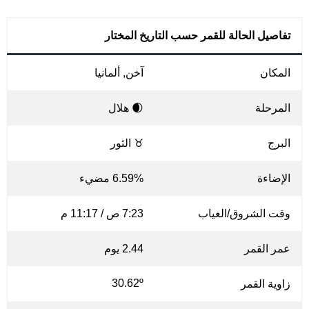
تفاصيل الحالة للقمر حسب التاريخ المختار
المكان
آخن, ألمانيا
المرحلة
🌒 هلال
البرج
♉ الثور
الإضاءة
6.59% مضيء
وقت الشروق/الغياب
7:23 ص / 11:17 م
عمر القمر
2.44 يوم
30.62º
زاوية القمر