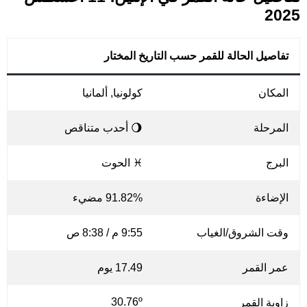
2025
تفاصيل الحالة للقمر حسب التاريخ المختار
المكان
كولونيا, ألمانيا
المرحلة
🌖 أحدب متناقص
البرج
♓ الحوت
الإضاءة
91.82% مضيء
وقت الشروق/الغياب
9:55 م / 8:38 ص
عمر القمر
17.49 يوم
30.76º
زاوية القمر