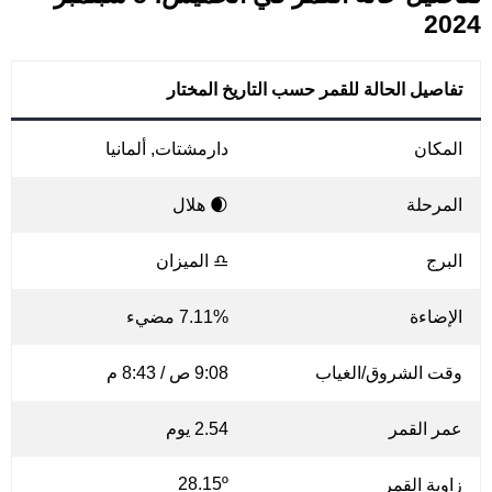
2024
تفاصيل الحالة للقمر حسب التاريخ المختار
المكان
دارمشتات, ألمانيا
المرحلة
🌒 هلال
البرج
♎ الميزان
الإضاءة
7.11% مضيء
وقت الشروق/الغياب
9:08 ص / 8:43 م
عمر القمر
2.54 يوم
28.15º
زاوية القمر