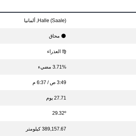
Halle (Saale), ألمانيا
🌑 محاق
♍ العذراء
3.71% مضيء
3:49 ص / 6:37 م
27.71 يوم
29.32º
389,157.67 كيلومتر