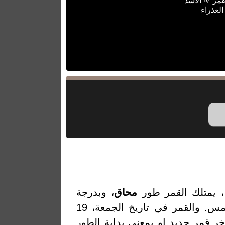
قمر ♌ الأسد
العذراء
 يمتلك القمر طور
محاق
، وبدرجة
إضاءة 3.71% والتي تمثل النسبة المئوية لضوء القمر المنعكس من الشمس. والقمر في تاريخ الجمعة، 19
ام التي مرت من أخر قمر جديد او بمعنى بداية الطور