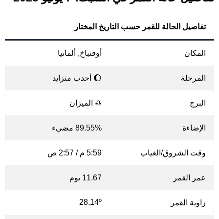
تفاصيل الحالة للقمر حسب التاريخ المختار
المكان
أوفنباخ, ألمانيا
المرحلة
🌔 أحدب متزايد
البرج
♎ الميزان
الإضاءة
89.55% مضيء
وقت الشروق/الغياب
5:59 م / 2:57 ص
عمر القمر
11.67 يوم
28.14º
زاوية القمر