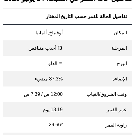
تفاصيل الحالة للقمر حسب التاريخ المختار
المكان
أوفنباخ, ألمانيا
المرحلة
🌖 أحدب متناقص
البرج
♒ الدلو
الإضاءة
87.3% مضيء
وقت الشروق/الغياب
12:00 ص / 7:39 ص
عمر القمر
18.19 يوم
29.66º
زاوية القمر