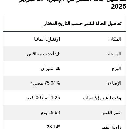
2025
تفاصيل الحالة للقمر حسب التاريخ المختار
المكان
أوفنباخ, ألمانيا
المرحلة
🌖 أحدب متناقص
البرج
♎ الميزان
الإضاءة
75.04% مضيء
وقت الشروق/الغياب
11:25 م / 9:00 ص
عمر القمر
19.68 يوم
28.14º
زاوية القمر