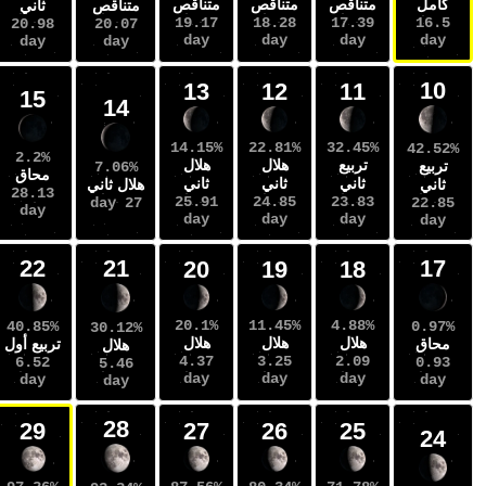
متناقص
متناقص
متناقص
متناقص
ثاني
ثاني
19.17
18.28
17.39
20.07
21.9
20.98
day
day
day
day
day
day
13
12
11
16
15
14
14.15%
22.81%
32.45%
0.07%
2.2%
تربيع
هلال
هلال
7.06%
محاق
محاق
ثاني
ثاني
ثاني
هلال ثاني
29.29
28.13
25.91
24.85
23.83
27 day
day
day
day
day
day
23
22
21
20
19
18
20.1%
11.45%
4.88%
51.68%
40.85%
30.12%
هلال
هلال
هلال
تربيع أول
تربيع أول
هلال
4.37
3.25
2.09
7.54
6.52
5.46
day
day
day
day
day
day
28
30
29
27
26
25