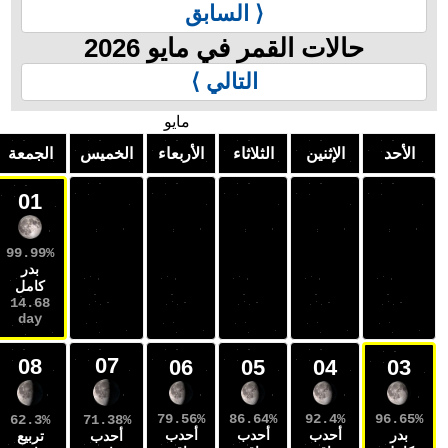
⟨ السابق
الات القمر في مايو 2026
التالي ⟩
مايو
الإثنين
الثلاثاء
الأربعاء
الخميس
الجمعة
السبت
02
01
99.22%
99.99%
بدر
بدر
كامل
كامل
15.59
14.68
day
day
07
09
08
06
05
04
79.56%
86.64%
92.4%
71.38%
52.58%
62.3%
أحدب
أحدب
أحدب
أحدب
تربيع
تربيع