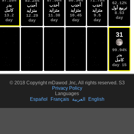
99.5%
97.26%
87.56%
80.34%
71.78%
93.24%
أحدب
أحدب
أحدب
بدر
بدر
أحدب
متزايد
متزايد
متزايد
كامل
كامل
متزايد
14.1
13.2
11.38
10.45
9.5
12.29
day
day
day
day
day
day
© 2018 Copyright mDawod ,Inc, All rights rese
Privacy Policy
Languages
English
العربية
Français
Español