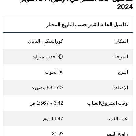
2024
تفاصيل الحالة للقمر حسب التاريخ المختار
المكان
كوراشيكي, اليابان
المرحلة
🌔 أحدب متزايد
البرج
♓ الحوت
الإضاءة
88.17% مضيء
وقت الشروق/الغياب
3:42 م / 1:56 ص
عمر القمر
11.47 يوم
31.2º
زاوية القمر