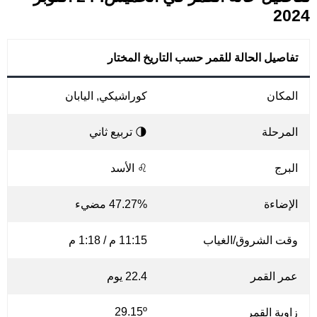
2024
تفاصيل الحالة للقمر حسب التاريخ المختار
المكان
كوراشيكي, اليابان
المرحلة
🌗 تربيع ثاني
البرج
♌ الأسد
الإضاءة
47.27% مضيء
وقت الشروق/الغياب
11:15 م / 1:18 م
عمر القمر
22.4 يوم
29.15º
زاوية القمر