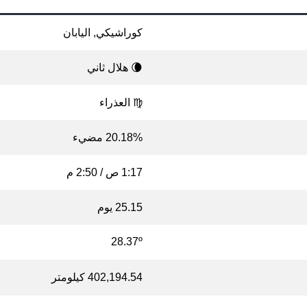
كوراشيكي, اليابان
🌘 هلال ثاني
♍ العذراء
20.18% مضيء
1:17 ص / 2:50 م
25.15 يوم
28.37º
402,194.54 كيلومتر