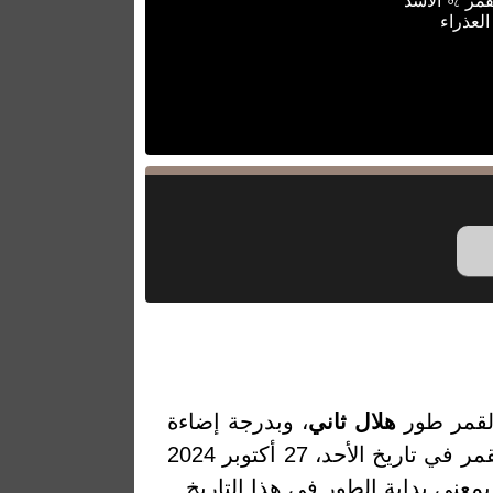
قمر ♌ الأسد
العذراء
لقمر طور
هلال ثاني
، وبدرجة إضاءة
20.18% والتي تمثل النسبة المئوية لضوء القمر المنعكس من الشمس. والقمر في تاريخ الأحد، 27 أكتوبر 2024