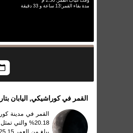
وقت غياب القمر: 2:50 م
مدة بقاء القمر:13 ساعة و 33 دقيقة
القمر في كوراشيكي, اليابان بتاريخ الأحد، 27
القمر في مدينة كورا
يبلغ من العمر 25.15 يومًا وتعتبر عدد الأيام التي مرت من أخر قمر جديد او بمعنى بداية الطور في هذا التاريخ.