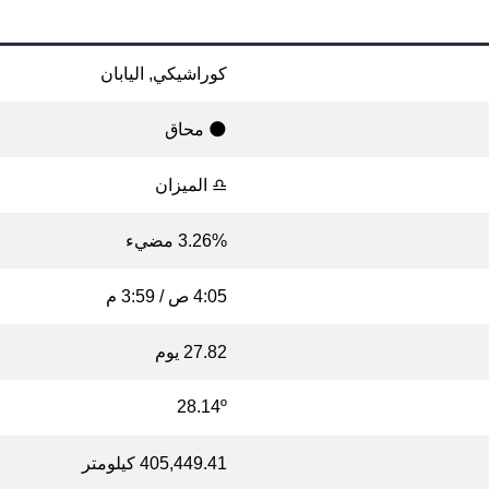
كوراشيكي, اليابان
🌑 محاق
♎ الميزان
3.26% مضيء
4:05 ص / 3:59 م
27.82 يوم
28.14º
405,449.41 كيلومتر