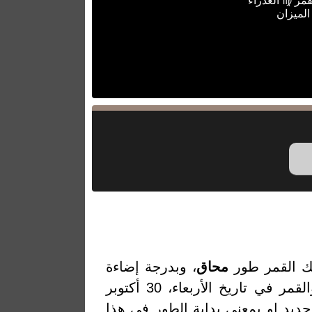
قمر ♍ العذراء
الميزان
ك القمر طور
محاق
، وبدرجة إضاءة
3.26% والتي تمثل النسبة المئوية لضوء القمر المنعكس من الشمس. والقمر في تاريخ الأربعاء، 30 أكتوبر
من أخر قمر جديد او بمعنى بداية الطور في هذا