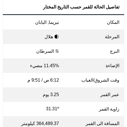
تفاصيل الحالة للقمر حسب التاريخ المختار
المكان
نيريما, اليابان
المرحلة
🌒 هلال
البرج
♋ السرطان
الإضاءة
11.45% مضيء
وقت الشروق/الغياب
6:12 ص / 9:51 م
عمر القمر
3.25 يوم
31.31º
زاوية القمر
المسافة الى القمر
364,489.37 كيلومتر