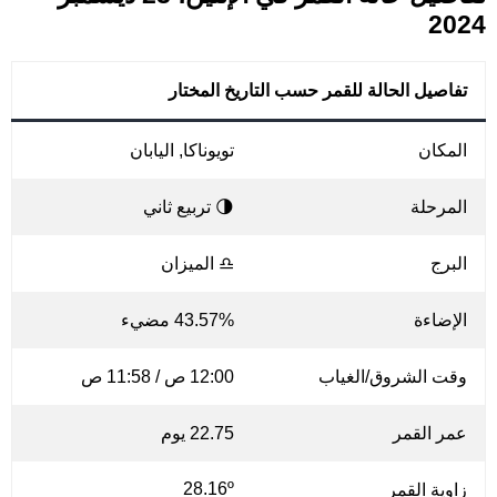
2024
تفاصيل الحالة للقمر حسب التاريخ المختار
المكان
تويوناكا, اليابان
المرحلة
🌗 تربيع ثاني
البرج
♎ الميزان
الإضاءة
43.57% مضيء
وقت الشروق/الغياب
12:00 ص / 11:58 ص
عمر القمر
22.75 يوم
28.16º
زاوية القمر