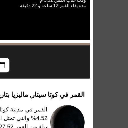
وقت غياب القمر: 5:32 م
مدة بقاء القمر:12 ساعة و 22 دقيقة
القمر في كوتا سيتار, ماليزيا بتاريخ الأربعاء
القمر في مدينة كوتا 
يبلغ من العمر 27.52 يومًا وتعتبر عدد الأيام التي مرت من أخر قمر جديد او بمعنى بداية الطور في هذا التاريخ.