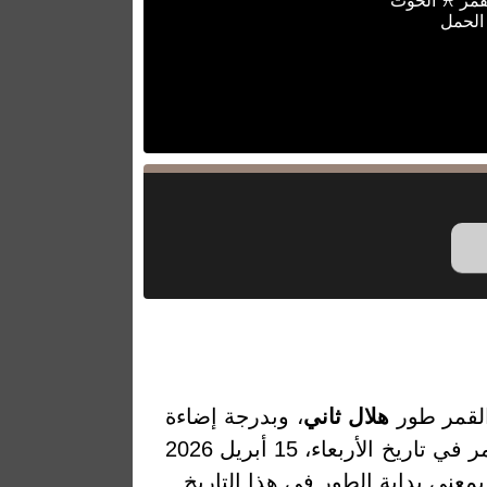
قمر ♓ الحوت
الحمل
القمر طور
هلال ثاني
، وبدرجة إضاءة
4.52% والتي تمثل النسبة المئوية لضوء القمر المنعكس من الشمس. والقمر في تاريخ الأربعاء، 15 أبريل 2026