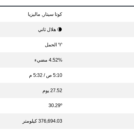
كوتا سيتار, ماليزيا
🌘 هلال ثاني
♈ الحمل
4.52% مضيء
5:10 ص / 5:32 م
27.52 يوم
30.29º
376,694.03 كيلومتر