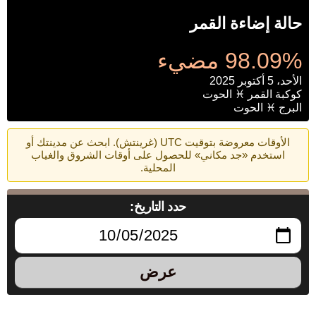
حالة إضاءة القمر
98.09% مضيء
الأحد، 5 أكتوبر 2025
كوكبة القمر ♓ الحوت
البرج ♓ الحوت
الأوقات معروضة بتوقيت UTC (غرينتش). ابحث عن مدينتك أو
استخدم «جد مكاني» للحصول على أوقات الشروق والغياب
المحلية.
حدد التاريخ:
عرض