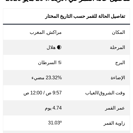
تفاصيل الحالة للقمر حسب التاريخ المختار
المكان
مراكش, المغرب
المرحلة
🌒 هلال
البرج
♋ السرطان
الإضاءة
23.32% مضيء
وقت الشروق/الغياب
9:57 ص / 12:00 ص
عمر القمر
4.74 يوم
31.03º
زاوية القمر