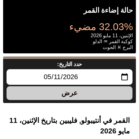
حالة إضاءة القمر
32.03% مضيء
الإثنين، 11 مايو 2026
كوكبة القمر ♒ الدلو
البرج ♓ الحوت
حدد التاريخ:
عرض
القمر في أنتيبولو, فليبين بتاريخ الإثنين، 11
مايو 2026