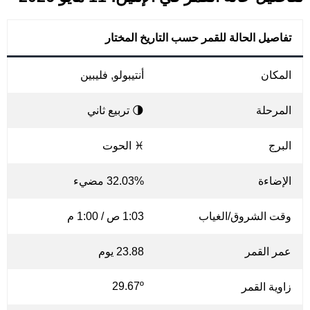
تفاصيل الحالة للقمر حسب التاريخ المختار
المكان
أنتيبولو, فليبين
المرحلة
🌗 تربيع ثاني
البرج
♓ الحوت
الإضاءة
32.03% مضيء
وقت الشروق/الغياب
1:03 ص / 1:00 م
عمر القمر
23.88 يوم
29.67º
زاوية القمر