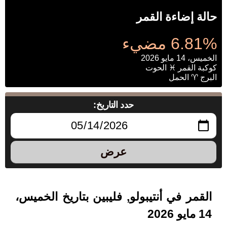
حالة إضاءة القمر
6.81% مضيء
الخميس، 14 مايو 2026
كوكبة القمر ♓ الحوت
البرج ♈ الحمل
حدد التاريخ:
عرض
القمر في أنتيبولو, فليبين بتاريخ الخميس،
14 مايو 2026