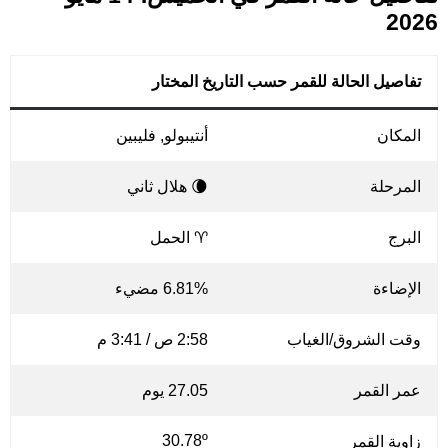
2026
تفاصيل الحالة للقمر حسب التاريخ المختار
المكان
أنتيبولو, فليبين
المرحلة
🌘 هلال ثاني
البرج
♈ الحمل
الإضاءة
6.81% مضيء
وقت الشروق/الغياب
2:58 ص / 3:41 م
عمر القمر
27.05 يوم
30.78º
زاوية القمر